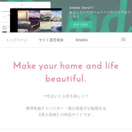
Ameba Owndで
あなただけのホームページやブログをつ
くろう
今すぐ試す
トップページ
サイト運営母体
Ameblo
Zoomオンラインセミナー参加方法
Make your home and life
beautiful.
ー住まいと人生を美しくー
整理収納アドバイザー・西口理恵子が提唱する
【美人収納】の特設サイトです。